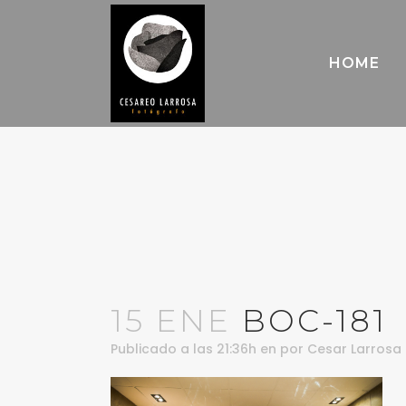
HOME
15 ENE
BOC-181
Publicado a las 21:36h
en
por
Cesar Larrosa