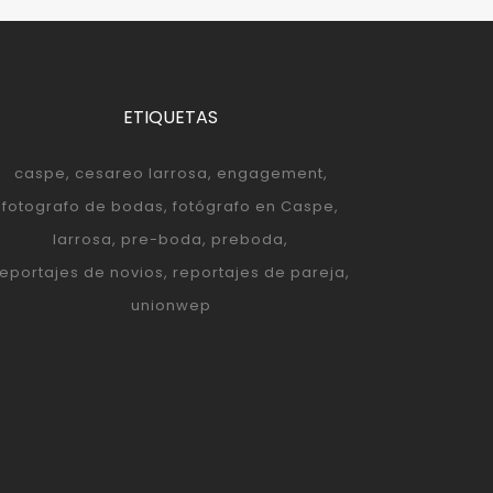
ETIQUETAS
caspe
cesareo larrosa
engagement
fotografo de bodas
fotógrafo en Caspe
larrosa
pre-boda
preboda
reportajes de novios
reportajes de pareja
unionwep