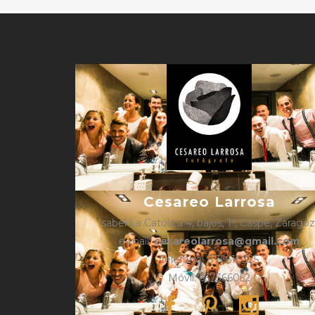
Cesareo Larrosa
Isabel La Católica 4, bajos, 1º, Caspe, Zarago
e-mail:
cesareolarrosa@gmail.com
Teléfono: 876610325
Móvil: 657366052