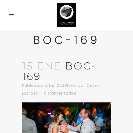
BOC-169
15 ENE
BOC-
169
Publicado a las 21:33h
en
por
Cesar
Larrosa
0 Comentarios