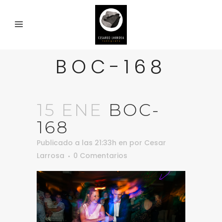
BOC-168
15 ENE
BOC-
168
Publicado a las 21:33h
en
por
Cesar
Larrosa
0 Comentarios