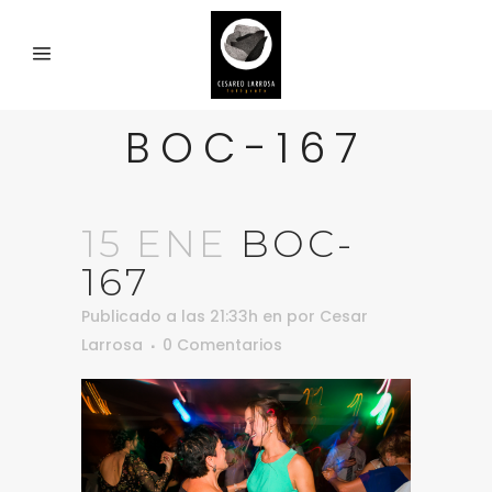
BOC-167
15 ENE
BOC-
167
Publicado a las 21:33h
en
por
Cesar
Larrosa
0 Comentarios