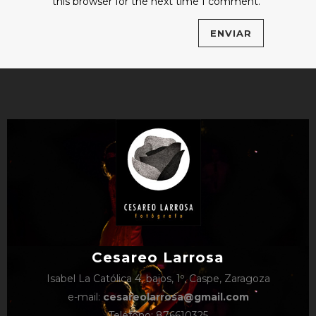
this browser for the next time I comment.
Cesareo Larrosa
Isabel La Católica 4, bajos, 1º, Caspe, Zaragoza
e-mail:
cesareolarrosa@gmail.com
Teléfono: 876610325