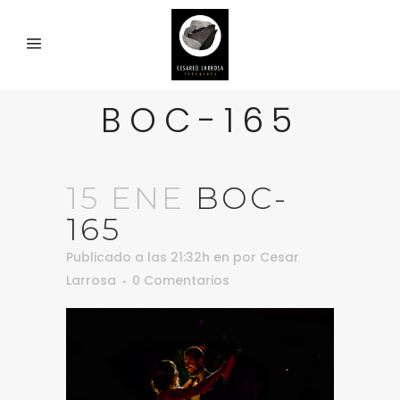
BOC-165
15 ENE
BOC-
165
Publicado a las 21:32h
en
por
Cesar
Larrosa
0 Comentarios