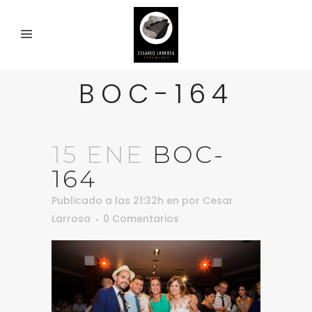
BOC-164
15 ENE
BOC-
164
Publicado a las 21:32h
en
por
Cesar
Larrosa
0 Comentarios