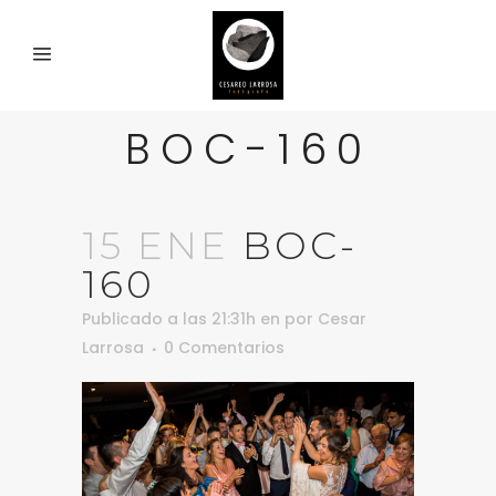
BOC-160
15 ENE
BOC-
160
Publicado a las 21:31h
en
por
Cesar
Larrosa
0 Comentarios