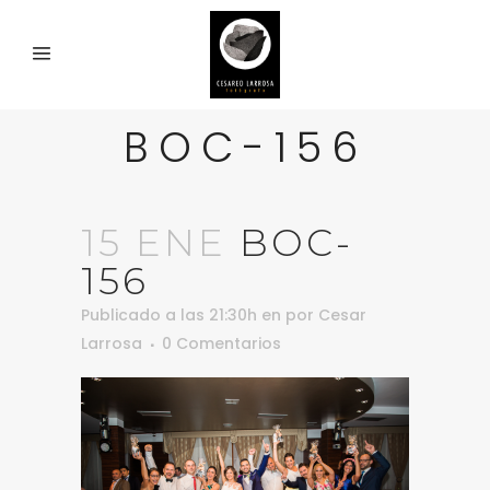
BOC-156
15 ENE
BOC-
156
Publicado a las 21:30h
en
por
Cesar
Larrosa
0 Comentarios