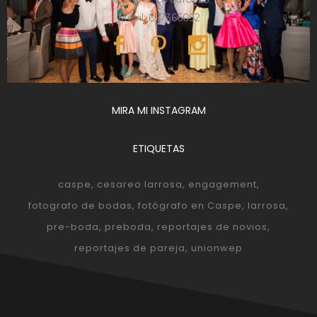
Móvil: 657366052
MIRA MI INSTAGRAM
ETIQUETAS
caspe
cesareo larrosa
engagement
fotografo de bodas
fotógrafo en Caspe
larrosa
pre-boda
preboda
reportajes de novios
reportajes de pareja
unionwep