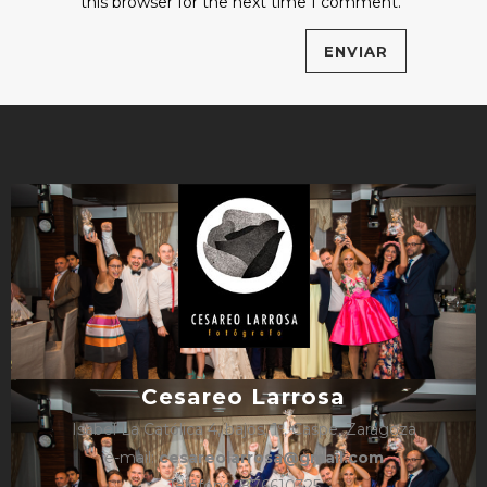
this browser for the next time I comment.
Cesareo Larrosa
Isabel La Católica 4, bajos, 1º, Caspe, Zaragoza
e-mail:
cesareolarrosa@gmail.com
Teléfono: 876610325