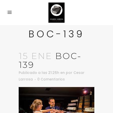
BOC-139
15 ENE
BOC-
139
Publicado a las 21:26h
en
por
Cesar
Larrosa
0 Comentarios