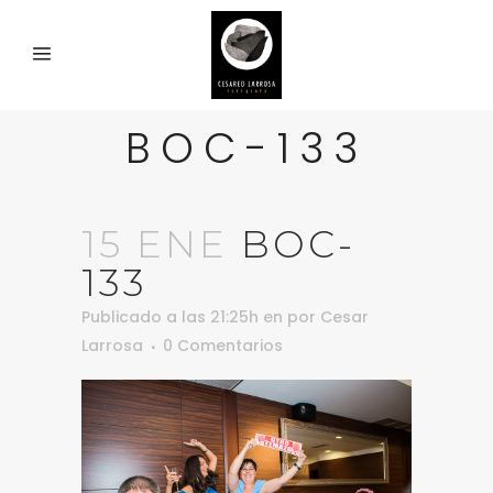
BOC-133
15 ENE
BOC-
133
Publicado a las 21:25h
en
por
Cesar
Larrosa
0 Comentarios