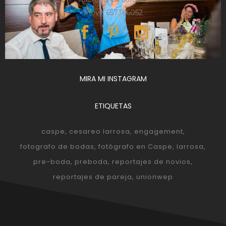
Móvil: 657366052
MIRA MI INSTAGRAM
ETIQUETAS
caspe
cesareo larrosa
engagement
fotografo de bodas
fotógrafo en Caspe
larrosa
pre-boda
preboda
reportajes de novios
reportajes de pareja
unionwep