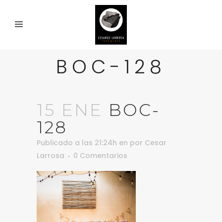
BOC-128
15 ENE
BOC-
128
Publicado a las 21:24h
en
por
Cesar
Larrosa
0 Comentarios