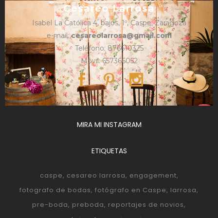
Cesareo Larrosa
Isabel La Católica 4, bajos, 1º, Caspe, Zaragoza
e-mail:
cesareolarrosa@gmail.com
Teléfono: 876610325
Móvil: 657366052
MIRA MI INSTAGRAM
ETIQUETAS
caspe
cesareo larrosa
engagement
fotografo de bodas
fotógrafo en Caspe
larrosa
pre-boda
preboda
reportajes de novios