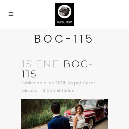
BOC-115
15 ENE
BOC-
115
Publicado a las 21:21h
en
por
Cesar
Larrosa
0 Comentarios