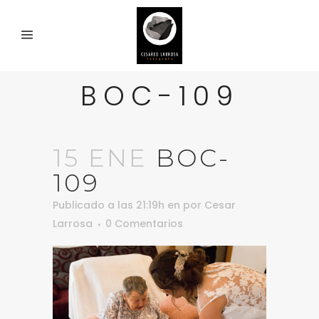
BOC-109
15 ENE
BOC-
109
Publicado a las 21:19h
en
por
Cesar
Larrosa
0 Comentarios