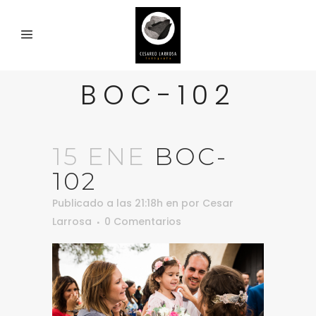
BOC-102
15 ENE
BOC-
102
Publicado a las 21:18h
en
por
Cesar
Larrosa
0 Comentarios