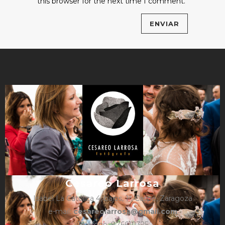
this browser for the next time I comment.
Cesareo Larrosa
Isabel La Católica 4, bajos, 1º, Caspe, Zaragoza
e-mail:
cesareolarrosa@gmail.com
Teléfono: 876610325