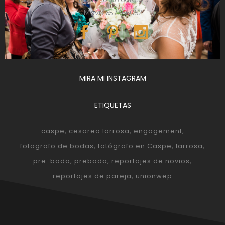
Móvil: 657366052
MIRA MI INSTAGRAM
ETIQUETAS
caspe
cesareo larrosa
engagement
fotografo de bodas
fotógrafo en Caspe
larrosa
pre-boda
preboda
reportajes de novios
reportajes de pareja
unionwep