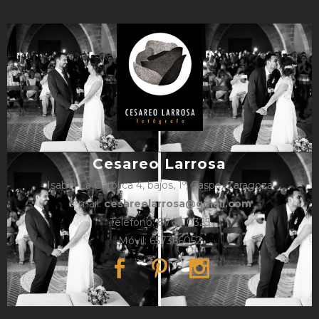
Cesareo Larrosa
Isabel La Católica 4, bajos, 1º, Caspe, Zaragoza
e-mail:
cesareolarrosa@gmail.com
Teléfono: 876610325
Móvil: 657366052