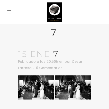
7
15 ENE
7
Publicado a las 20:50h
en
por
Cesar
Larrosa
0 Comentarios