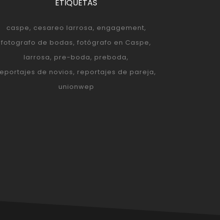
ETIQUETAS
caspe
cesareo larrosa
engagement
fotografo de bodas
fotógrafo en Caspe
larrosa
pre-boda
preboda
reportajes de novios
reportajes de pareja
unionwep