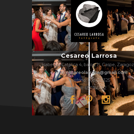
Cesareo Larrosa
Isabel La Católica 4, bajos, 1º, Caspe, Zarago
e-mail:
cesareolarrosa@gmail.com
Teléfono: 876610325
Móvil: 657366052