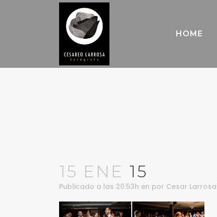
HOME
15 ENE
15
Publicado a las 20:53h
en
por
Cesar Larrosa