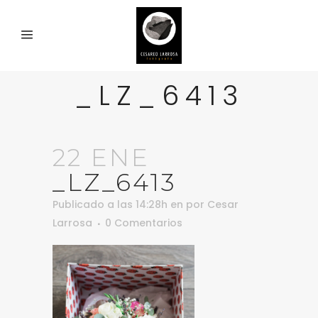
_LZ_6413
22 ENE
_LZ_6413
Publicado a las 14:28h
en
por
Cesar
Larrosa
0 Comentarios