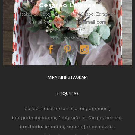
Cesareo Larrosa
Isabel La Católica 4, bajos, 1º, Caspe, Zaragoza
e-mail:
cesareolarrosa@gmail.com
Teléfono: 876610325
Móvil: 657366052
MIRA MI INSTAGRAM
ETIQUETAS
caspe
cesareo larrosa
engagement
fotografo de bodas
fotógrafo en Caspe
larrosa
pre-boda
preboda
reportajes de novios