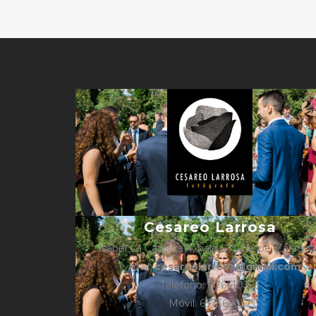
Cesareo Larrosa
Isabel La Católica 4, bajos, 1º, Caspe, Zarago
e-mail:
cesareolarrosa@gmail.com
Teléfono: 876610325
Móvil: 657366052