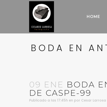
HOME
BODA EN AN
09 ENE
BODA EN
DE CASPE-99
Publicado a las 17:45h
en
por
Cesar Larrosa