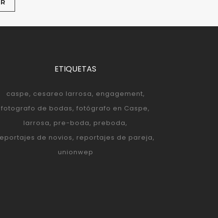
ETIQUETAS
caspe
cesareo larrosa
engagement
fotografo de bodas
fotógrafo en Caspe
larrosa
pre-boda
preboda
reportajes de novios
reportajes de pareja
unionwep