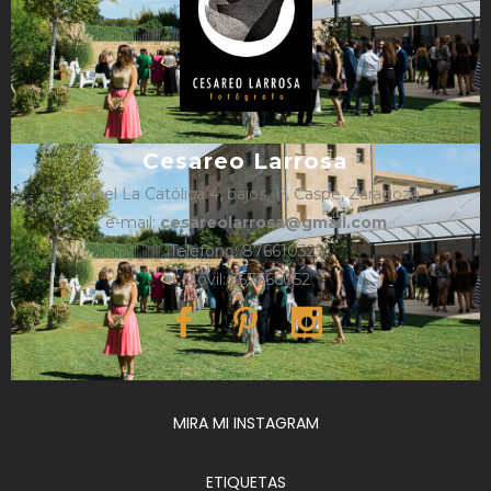
Cesareo Larrosa
Isabel La Católica 4, bajos, 1º, Caspe, Zaragoza
e-mail:
cesareolarrosa@gmail.com
Teléfono: 876610325
Móvil: 657366052
MIRA MI INSTAGRAM
ETIQUETAS