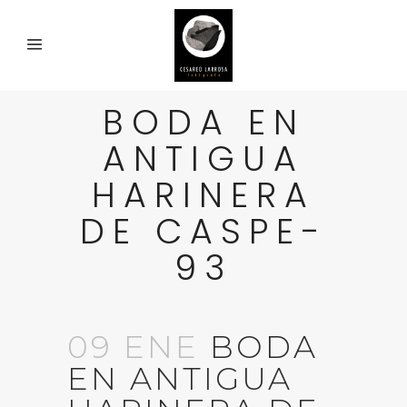
BODA EN
ANTIGUA
HARINERA
DE CASPE-
93
09 ENE
BODA
EN ANTIGUA