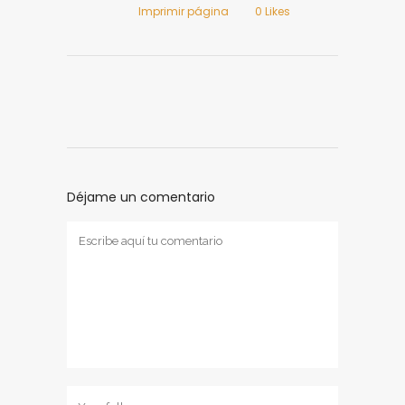
Imprimir página
0
Likes
Déjame un comentario