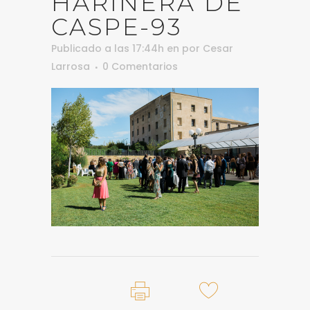
HARINERA DE
CASPE-93
Publicado a las 17:44h
en
por
Cesar
Larrosa
0 Comentarios