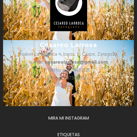
Cesareo Larrosa
Isabel La Católica 4, bajos, 1º, Caspe, Zaragoza
e-mail:
cesareolarrosa@gmail.com
Teléfono: 876610325
Móvil: 657366052
MIRA MI INSTAGRAM
ETIQUETAS