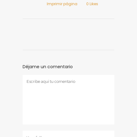
Imprimir página
0
Likes
Déjame un comentario