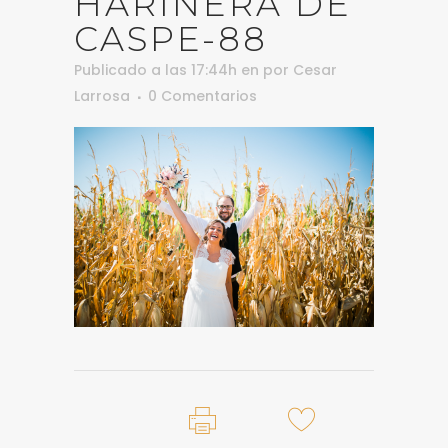
HARINERA DE
CASPE-88
Publicado a las 17:44h
en
por
Cesar
Larrosa
0 Comentarios