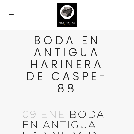
BODA EN
ANTIGUA
HARINERA
DE CASPE-
88
09 ENE
BODA
EN ANTIGUA