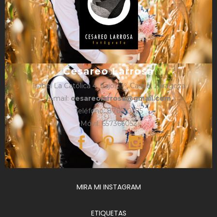
Cesareo Larrosa
Isabel La Católica 4, bajos, 1º, Caspe, Zaragoza
e-mail:
cesareolarrosa@gmail.com
Teléfono: 876610325
Móvil: 657366052
MIRA MI INSTAGRAM
ETIQUETAS