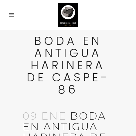
BODA EN
ANTIGUA
HARINERA
DE CASPE-
86
09 ENE
BODA
EN ANTIGUA