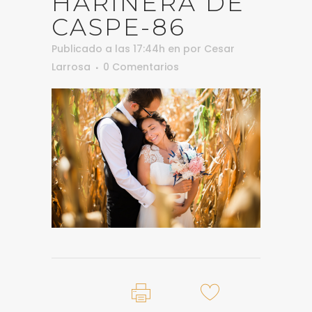
HARINERA DE
CASPE-86
Publicado a las 17:44h
en
por
Cesar
Larrosa
0 Comentarios