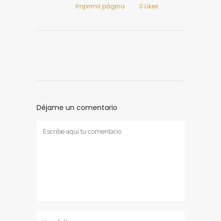
Imprimir página
0
Likes
Déjame un comentario