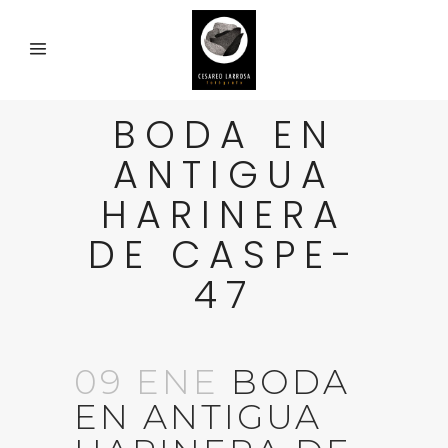
BODA EN
ANTIGUA
HARINERA
DE CASPE-
47
09 ENE
BODA
EN ANTIGUA