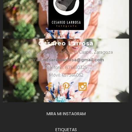
Cesareo Larrosa
Isabel La Católica 4, bajos, 1º, Caspe, Zaragoza
e-mail:
cesareolarrosa@gmail.com
Teléfono: 876610325
Móvil: 657366052
MIRA MI INSTAGRAM
ETIQUETAS