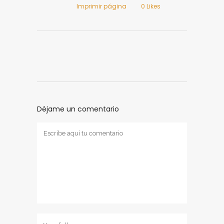
Imprimir página
0
Likes
Déjame un comentario