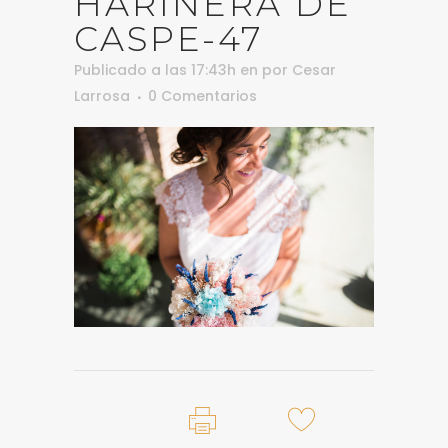
HARINERA DE
CASPE-47
Publicado a las 17:43h
en
por
Cesar
Larrosa
0 Comentarios