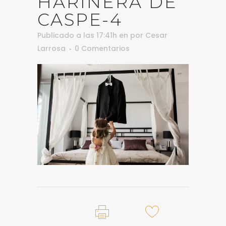
HARINERA DE
CASPE-4
Publicado a las 17:41h
en
por
Cesar
Larrosa
0 Comentarios