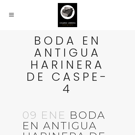
BODA EN
ANTIGUA
HARINERA
DE CASPE-
4
09 ENE
BODA
EN ANTIGUA