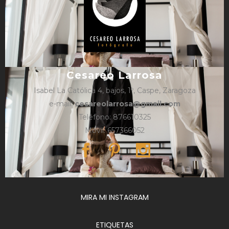
Cesareo Larrosa
Isabel La Católica 4, bajos, 1º, Caspe, Zaragoza
e-mail:
cesareolarrosa@gmail.com
Teléfono: 876610325
Móvil: 657366052
MIRA MI INSTAGRAM
ETIQUETAS