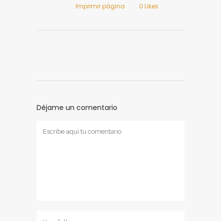
Imprimir página
0
Likes
Déjame un comentario