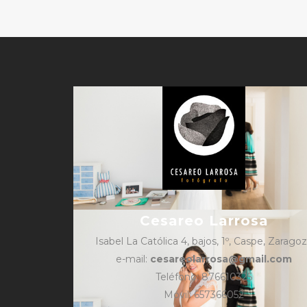
Cesareo Larrosa
Isabel La Católica 4, bajos, 1º, Caspe, Zarago
e-mail:
cesareolarrosa@gmail.com
Teléfono: 876610325
Móvil: 657366052