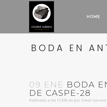
HOME
BODA EN AN
09 ENE
BODA EN
DE CASPE-28
Publicado a las 17:42h
en
por
Cesar Larrosa