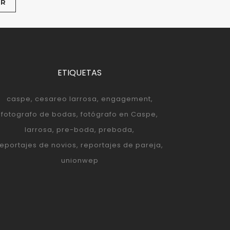
ETIQUETAS
caspe
cesareo larrosa
engagement
fotografo de bodas
fotógrafo en Caspe
larrosa
pre-boda
preboda
reportajes de novios
reportajes de pareja
unionwep