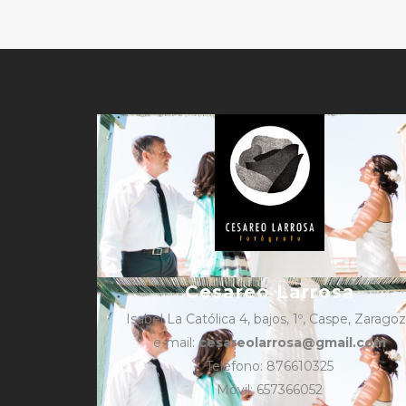
Cesareo Larrosa
Isabel La Católica 4, bajos, 1º, Caspe, Zarago
e-mail:
cesareolarrosa@gmail.com
Teléfono: 876610325
Móvil: 657366052