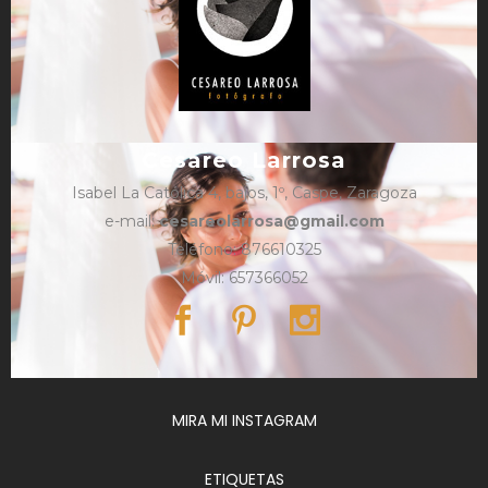
Cesareo Larrosa
Isabel La Católica 4, bajos, 1º, Caspe, Zaragoza
e-mail:
cesareolarrosa@gmail.com
Teléfono: 876610325
Móvil: 657366052
MIRA MI INSTAGRAM
ETIQUETAS