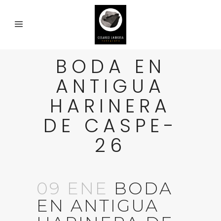
BODA EN
ANTIGUA
HARINERA
DE CASPE-
26
09 ENE
BODA
EN ANTIGUA