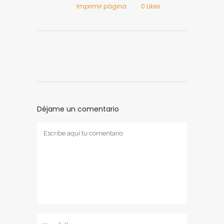
Imprimir página
0
Likes
Déjame un comentario