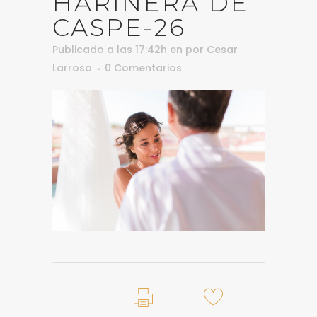
HARINERA DE
CASPE-26
Publicado a las 17:42h
en
por
Cesar
Larrosa
0 Comentarios