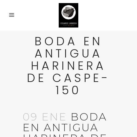
BODA EN
ANTIGUA
HARINERA
DE CASPE-
150
09 ENE
BODA
EN ANTIGUA