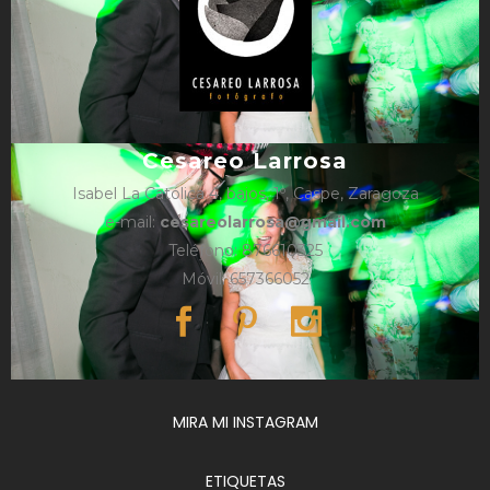
Cesareo Larrosa
Isabel La Católica 4, bajos, 1º, Caspe, Zaragoza
e-mail:
cesareolarrosa@gmail.com
Teléfono: 876610325
Móvil: 657366052
MIRA MI INSTAGRAM
ETIQUETAS