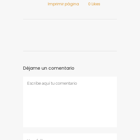
Imprimir página
0
Likes
Déjame un comentario