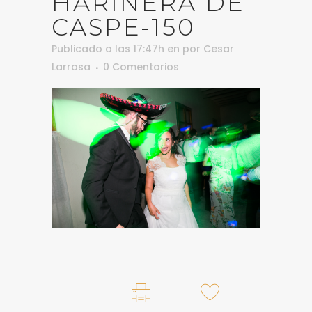
HARINERA DE
CASPE-150
Publicado a las 17:47h
en
por
Cesar
Larrosa
0 Comentarios