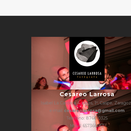
Cesareo Larrosa
Isabel La Católica 4, bajos, 1º, Caspe, Zarago
e-mail:
cesareolarrosa@gmail.com
Teléfono: 876610325
Móvil: 657366052