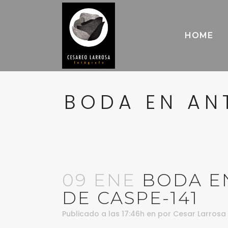
HOME
BODA EN AN
09 ENE
BODA EN
DE CASPE-141
Publicado a las 17:46h
en
por
Cesar Larrosa