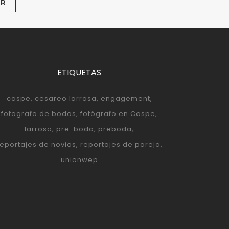
ETIQUETAS
caspe
cesareo larrosa
engagement
fotografo de bodas
fotógrafo en Caspe
larrosa
pre-boda
preboda
reportajes de novios
reportajes de pareja
unionwep