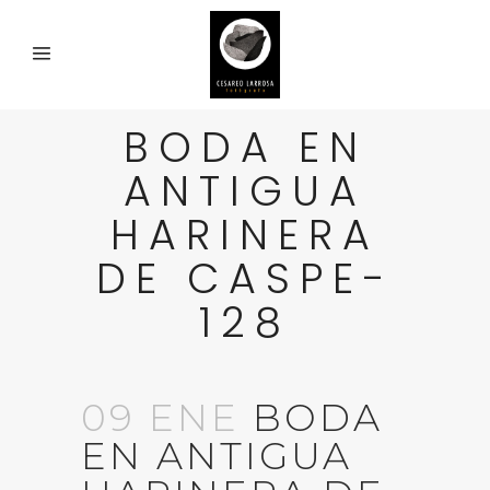
BODA EN
ANTIGUA
HARINERA
DE CASPE-
128
09 ENE
BODA
EN ANTIGUA