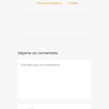
Imprimir página
0
Likes
Déjame un comentario