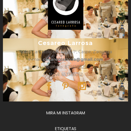
Cesareo Larrosa
Isabel La Católica 4, bajos, 1º, Caspe, Zaragoza
e-mail:
cesareolarrosa@gmail.com
Teléfono: 876610325
Móvil: 657366052
MIRA MI INSTAGRAM
ETIQUETAS