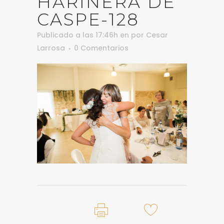
HARINERA DE
CASPE-128
Publicado a las 17:46h
en
por
Cesar
Larrosa
0 Comentarios