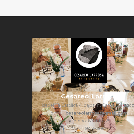
Cesareo Larrosa
Isabel La Católica 4, bajos, 1º, Caspe, Zarago
e-mail:
cesareolarrosa@gmail.com
Teléfono: 876610325
Móvil: 657366052