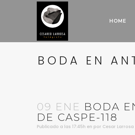
HOME
BODA EN AN
09 ENE
BODA EN
DE CASPE-118
Publicado a las 17:45h
en
por
Cesar Larrosa