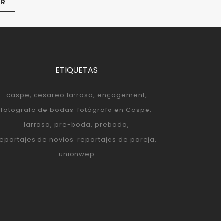
ETIQUETAS
caspe
cesareo larrosa
engagement
fotografo de bodas
fotógrafo en Caspe
larrosa
pre-boda
preboda
reportajes de novios
reportajes de pareja
unionwep