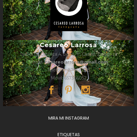
Cesareo Larrosa
Isabel La Católica 4, bajos, 1º, Caspe, Zaragoza
e-mail:
cesareolarrosa@gmail.com
Teléfono: 876610325
Móvil: 657366052
MIRA MI INSTAGRAM
ETIQUETAS