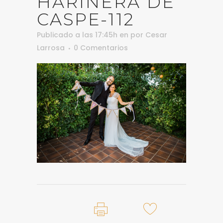
HARINERA DE
CASPE-112
Publicado a las 17:45h
en
por
Cesar
Larrosa
0 Comentarios