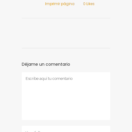
Imprimir página
0
Likes
Déjame un comentario