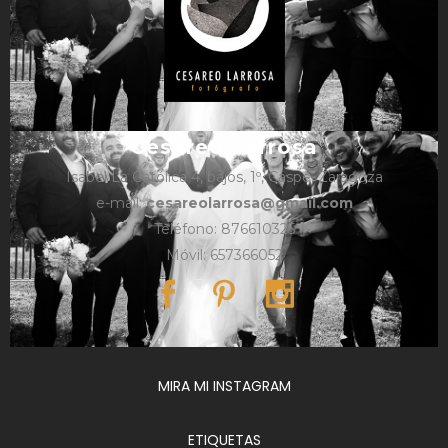
Cesareo Larrosa
Isabel La Católica 4, bajos, 1º, Caspe, Zaragoza
e-mail:
cesareolarrosa@gmail.com
Teléfono: 876610325
Móvil: 657366052
MIRA MI INSTAGRAM
ETIQUETAS