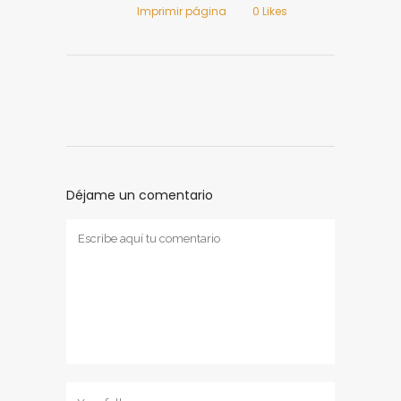
Imprimir página
0
Likes
Déjame un comentario