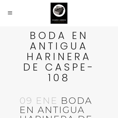
BODA EN
ANTIGUA
HARINERA
DE CASPE-
108
09 ENE
BODA
EN ANTIGUA