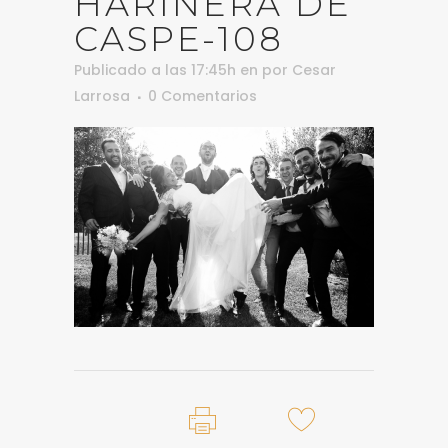
HARINERA DE
CASPE-108
Publicado a las 17:45h
en
por
Cesar
Larrosa
0 Comentarios