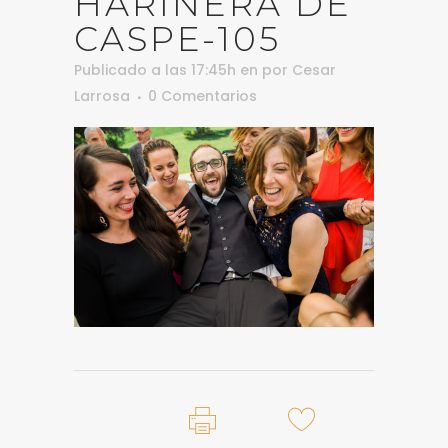
HARINERA DE
CASPE-105
Publicado a las 17:45h
en
por
Cesar
Larrosa
0 Comentarios