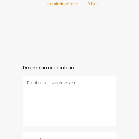
Imprimir página
0
Likes
Déjame un comentario