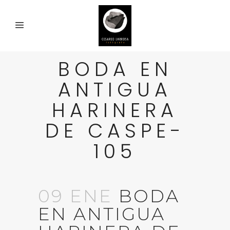
BODA EN
ANTIGUA
HARINERA
DE CASPE-
105
09 ENE
BODA
EN ANTIGUA