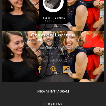
Cesareo Larrosa
Isabel La Católica 4, bajos, 1º, Caspe, Zaragoza
e-mail:
cesareolarrosa@gmail.com
Teléfono: 876610325
Móvil: 657366052
MIRA MI INSTAGRAM
ETIQUETAS