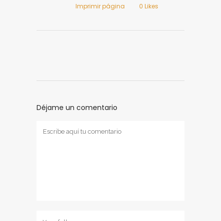
Imprimir página
0
Likes
Déjame un comentario