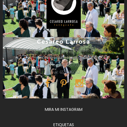
Cesareo Larrosa
Isabel La Católica 4, bajos, 1º, Caspe, Zaragoza
e-mail:
cesareolarrosa@gmail.com
Teléfono: 876610325
Móvil: 657366052
MIRA MI INSTAGRAM
ETIQUETAS