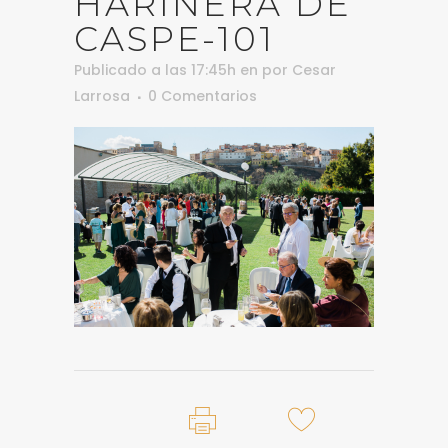
HARINERA DE
CASPE-101
Publicado a las 17:45h
en
por
Cesar
Larrosa
0 Comentarios