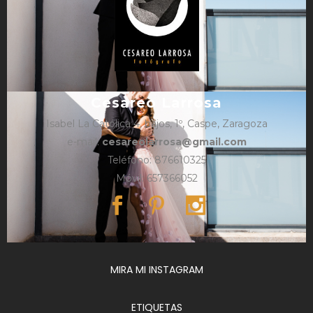
Cesareo Larrosa
Isabel La Católica 4, bajos, 1º, Caspe, Zaragoza
e-mail:
cesareolarrosa@gmail.com
Teléfono: 876610325
Móvil: 657366052
MIRA MI INSTAGRAM
ETIQUETAS