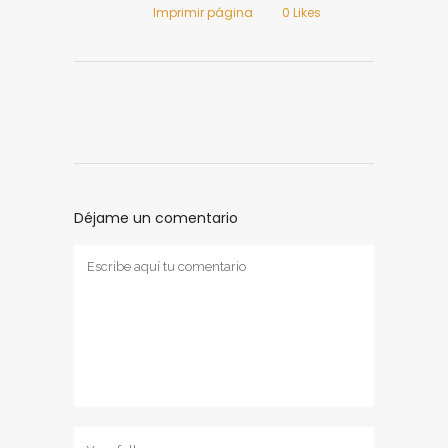
Imprimir página
0
Likes
Déjame un comentario