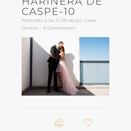
HARINERA DE
CASPE-10
Publicado a las 17:41h
en
por
Cesar
Larrosa
0 Comentarios