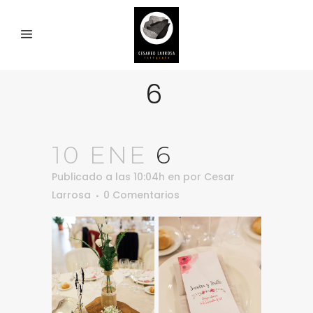
6
10 ENE
6
Publicado a las 10:04h
en
por
Cesar
Larrosa
0 Comentarios