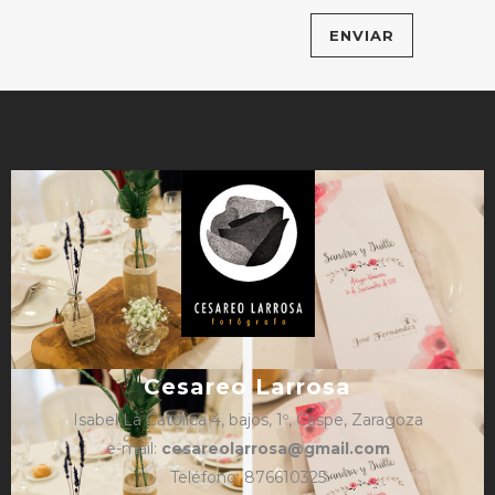
Cesareo Larrosa
Isabel La Católica 4, bajos, 1º, Caspe, Zaragoza
e-mail:
cesareolarrosa@gmail.com
Teléfono: 876610325