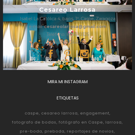
Cesareo Larrosa
Isabel La Católica 4, bajos, 1º, Caspe, Zaragoza
e-mail:
cesareolarrosa@gmail.com
Teléfono: 876610325
Móvil: 657366052
MIRA MI INSTAGRAM
ETIQUETAS
caspe
cesareo larrosa
engagement
fotografo de bodas
fotógrafo en Caspe
larrosa
pre-boda
preboda
reportajes de novios