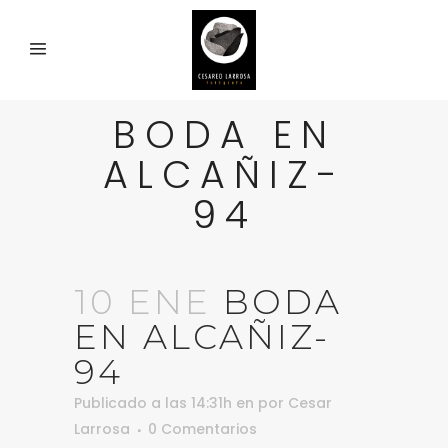
BODA EN
ALCAÑIZ-
94
10 ENE
BODA
EN ALCAÑIZ-
94
Publicado a las 14:31h
en
por
Cesar
Larrosa
0 Comentarios