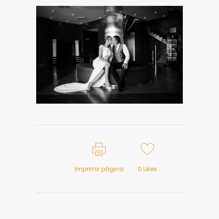
Imprimir página
0
Likes