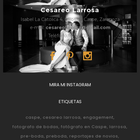
Cesareo Larrosa
Isabel La Católica 4, bajos, 1º, Caspe, Zaragoza
e-mail:
cesareolarrosa@gmail.com
Teléfono: 876610325
Móvil: 657366052
MIRA MI INSTAGRAM
ETIQUETAS
caspe
cesareo larrosa
engagement
fotografo de bodas
fotógrafo en Caspe
larrosa
pre-boda
preboda
reportajes de novios