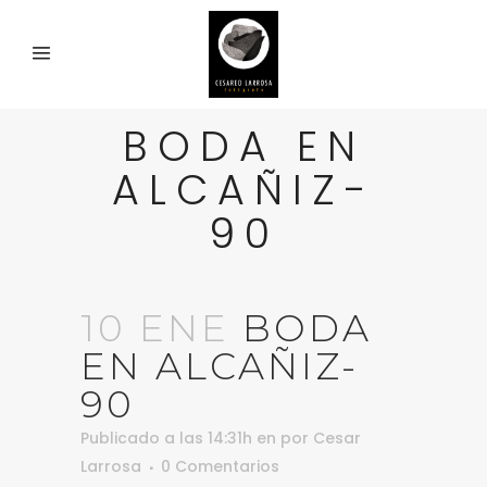
BODA EN
ALCAÑIZ-
90
10 ENE
BODA
EN ALCAÑIZ-
90
Publicado a las 14:31h
en
por
Cesar
Larrosa
0 Comentarios