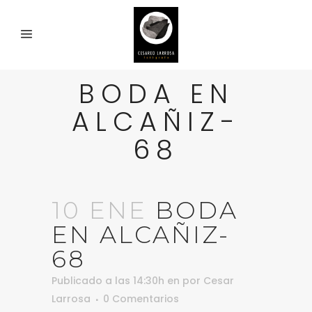
BODA EN
ALCAÑIZ-
68
10 ENE
BODA
EN ALCAÑIZ-
68
Publicado a las 14:30h
en
por
Cesar
Larrosa
0 Comentarios