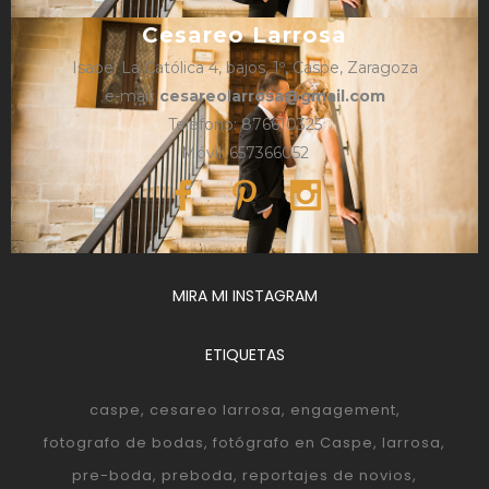
Cesareo Larrosa
Isabel La Católica 4, bajos, 1º, Caspe, Zaragoza
e-mail:
cesareolarrosa@gmail.com
Teléfono: 876610325
Móvil: 657366052
MIRA MI INSTAGRAM
ETIQUETAS
caspe
cesareo larrosa
engagement
fotografo de bodas
fotógrafo en Caspe
larrosa
pre-boda
preboda
reportajes de novios