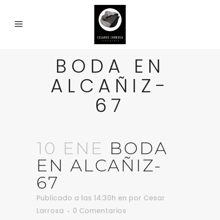
BODA EN
ALCAÑIZ-
67
10 ENE
BODA
EN ALCAÑIZ-
67
Publicado a las 14:30h
en
por
Cesar
Larrosa
0 Comentarios