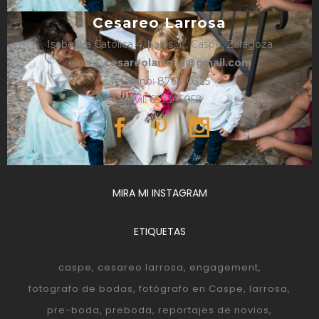
Cesareo Larrosa
Isabel La Católica 4, bajos, 1º, Caspe, Zaragoza
e-mail:
cesareolarrosa@gmail.com
Teléfono: 876610325
Móvil: 657366052
MIRA MI INSTAGRAM
ETIQUETAS
caspe
cesareo larrosa
engagement
fotografo de bodas
fotógrafo en Caspe
larrosa
pre-boda
preboda
reportajes de novios