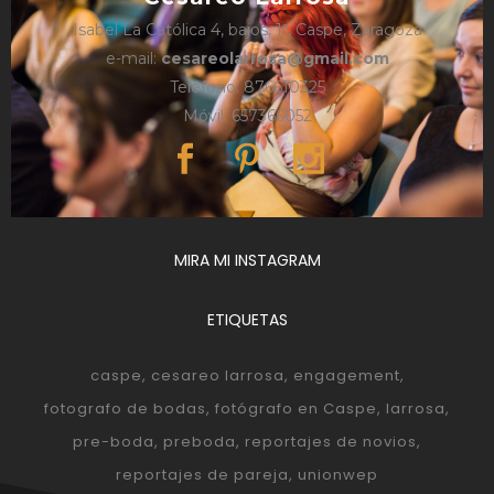
Isabel La Católica 4, bajos, 1º, Caspe, Zaragoza
e-mail:
cesareolarrosa@gmail.com
Teléfono: 876610325
Móvil: 657366052
MIRA MI INSTAGRAM
ETIQUETAS
caspe
cesareo larrosa
engagement
fotografo de bodas
fotógrafo en Caspe
larrosa
pre-boda
preboda
reportajes de novios
reportajes de pareja
unionwep