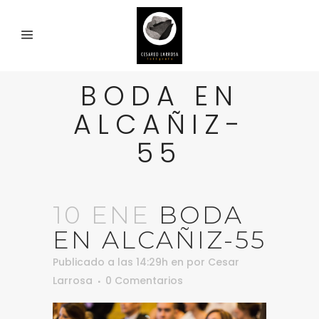
BODA EN
ALCAÑIZ-
55
10 ENE
BODA
EN ALCAÑIZ-55
Publicado a las 14:29h
en
por
Cesar
Larrosa
0 Comentarios