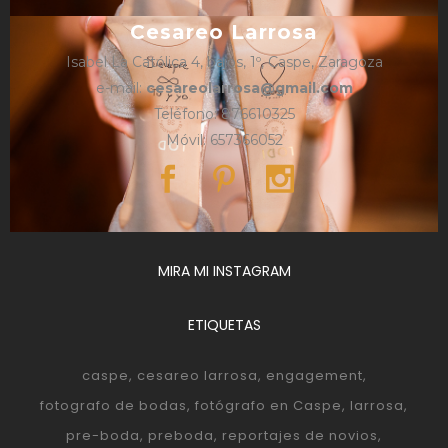
Cesareo Larrosa
Isabel La Católica 4, bajos, 1º, Caspe, Zaragoza
e-mail:
cesareolarrosa@gmail.com
Teléfono: 876610325
Móvil: 657366052
MIRA MI INSTAGRAM
ETIQUETAS
caspe
cesareo larrosa
engagement
fotografo de bodas
fotógrafo en Caspe
larrosa
pre-boda
preboda
reportajes de novios