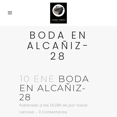
BODA EN
ALCAÑIZ-
28
10 ENE
BODA
EN ALCAÑIZ-
28
Publicado a las 14:28h
en
por
Cesar
Larrosa
0 Comentarios