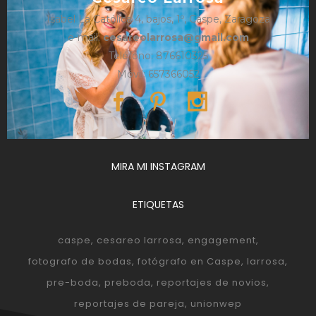
Isabel La Católica 4, bajos, 1º, Caspe, Zaragoza
e-mail:
cesareolarrosa@gmail.com
Teléfono: 876610325
Móvil: 657366052
MIRA MI INSTAGRAM
ETIQUETAS
caspe
cesareo larrosa
engagement
fotografo de bodas
fotógrafo en Caspe
larrosa
pre-boda
preboda
reportajes de novios
reportajes de pareja
unionwep