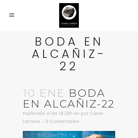
BODA EN
ALCAÑIZ-
22
10 ENE
BODA
EN ALCAÑIZ-22
Publicado a las 14:28h
en
por
Cesar
Larrosa
0 Comentarios