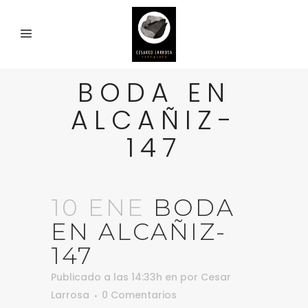
BODA EN
ALCAÑIZ-
147
10 ENE
BODA
EN ALCAÑIZ-
147
Publicado a las 14:33h
en
por
Cesar
Larrosa
0 Comentarios