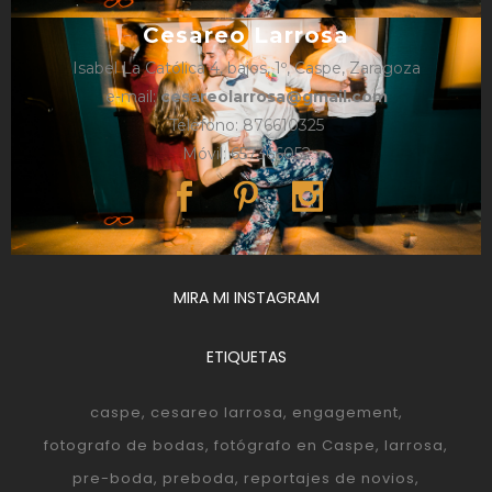
Cesareo Larrosa
Isabel La Católica 4, bajos, 1º, Caspe, Zaragoza
e-mail:
cesareolarrosa@gmail.com
Teléfono: 876610325
Móvil: 657366052
MIRA MI INSTAGRAM
ETIQUETAS
caspe
cesareo larrosa
engagement
fotografo de bodas
fotógrafo en Caspe
larrosa
pre-boda
preboda
reportajes de novios