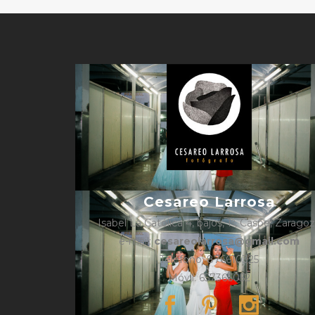
Cesareo Larrosa
Isabel La Católica 4, bajos, 1º, Caspe, Zarago
e-mail:
cesareolarrosa@gmail.com
Teléfono: 876610325
Móvil: 657366052