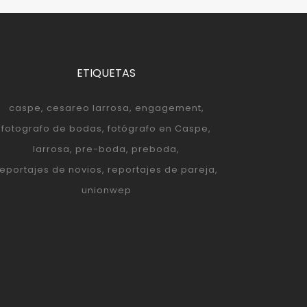
ETIQUETAS
caspe
cesareo larrosa
engagement
fotografo de bodas
fotógrafo en Caspe
larrosa
pre-boda
preboda
reportajes de novios
reportajes de pareja
unionwep