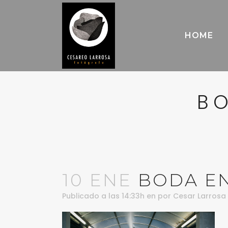
HOME
BO
10 ENE
BODA EN 
Publicado a las 14:33h
en
por
Cesar Larrosa