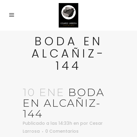
BODA EN
ALCAÑIZ-
144
10 ENE
BODA
EN ALCAÑIZ-
144
Publicado a las 14:33h
en
por
Cesar
Larrosa
0 Comentarios