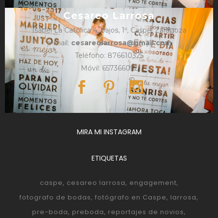
Cesareo Larrosa
Isabel La Católica 4, bajos, 1º, Caspe, Zaragoza
e-mail:
cesareolarrosa@gmail.com
Teléfono: 876610325
Móvil: 657366052
MIRA MI INSTAGRAM
ETIQUETAS
caspe
cesareo larrosa
engagement
fotografo de bodas
fotógrafo en Caspe
larrosa
pre-boda
preboda
reportajes de novios