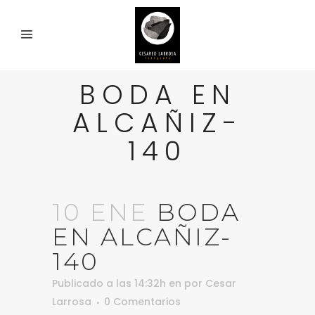
BODA EN
ALCAÑIZ-
140
10 ENE
BODA
EN ALCAÑIZ-
140
Publicado a las 14:32h
en
por
Cesar
Larrosa
0 Comentarios