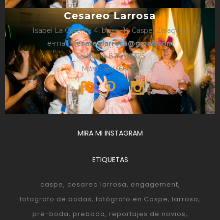
Cesareo Larrosa
Isabel La Católica 4, bajos, 1º, Caspe, Zaragoza
e-mail:
cesareolarrosa@gmail.com
Teléfono: 876610325
Móvil: 657366052
MIRA MI INSTAGRAM
ETIQUETAS
caspe
cesareo larrosa
engagement
fotografo de bodas
fotógrafo en Caspe
larrosa
pre-boda
preboda
reportajes de novios