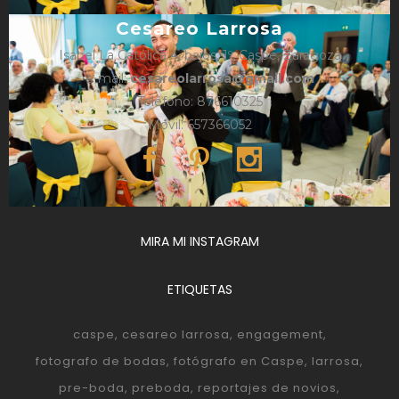
Cesareo Larrosa
Isabel La Católica 4, bajos, 1º, Caspe, Zaragoza
e-mail:
cesareolarrosa@gmail.com
Teléfono: 876610325
Móvil: 657366052
MIRA MI INSTAGRAM
ETIQUETAS
caspe
cesareo larrosa
engagement
fotografo de bodas
fotógrafo en Caspe
larrosa
pre-boda
preboda
reportajes de novios