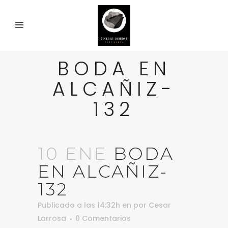
BODA EN
ALCAÑIZ-
132
10 ENE
BODA
EN ALCAÑIZ-
132
Publicado a las 14:32h
en
por
Cesar
Larrosa
0 Comentarios