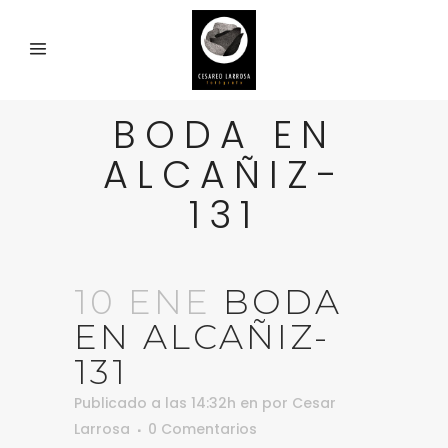
BODA EN
ALCAÑIZ-
131
10 ENE
BODA
EN ALCAÑIZ-
131
Publicado a las 14:32h
en
por
Cesar
Larrosa
0 Comentarios