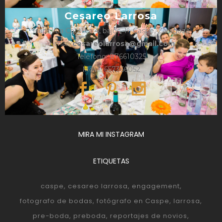
Cesareo Larrosa
Isabel La Católica 4, bajos, 1º, Caspe, Zaragoza
e-mail:
cesareolarrosa@gmail.com
Teléfono: 876610325
Móvil: 657366052
MIRA MI INSTAGRAM
ETIQUETAS
caspe
cesareo larrosa
engagement
fotografo de bodas
fotógrafo en Caspe
larrosa
pre-boda
preboda
reportajes de novios