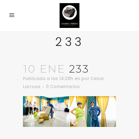
233
10 ENE
233
Publicado a las 14:28h
en
por
Cesar
Larrosa
0 Comentarios