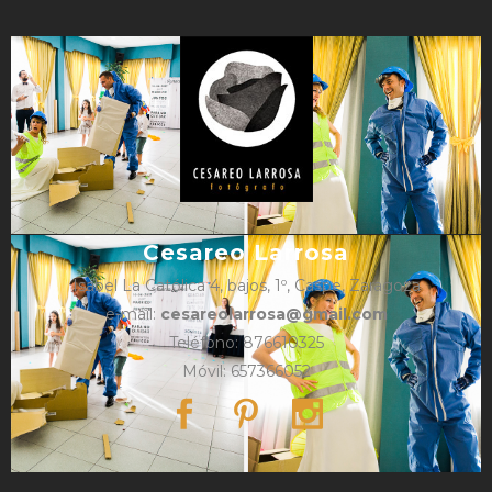
Cesareo Larrosa
Isabel La Católica 4, bajos, 1º, Caspe, Zaragoza
e-mail:
cesareolarrosa@gmail.com
Teléfono: 876610325
Móvil: 657366052